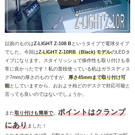
以前のものは
Z-LIGHT Z-108 B
というタイプで電球タイプ
でした。今回は
Z-LIGHT Z-10RB
（Black) モデル
のLEDタ
イプになります。スタイリッシュで操作性も取り付けも非
常に良かったです！私の普段使っている机はガラスディス
ク7mmの厚さのものですが、
厚さ45mmまで取り付け可
能
としていますから、おおよそ殆どのデスクで対応可能と
言っても良いのではないでしょうか。
ポイントはクランプ
また
取り付けも簡単で
、
にあり
ました！