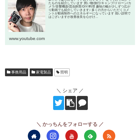
たものを紹介しています 買い物/旅行/キャンプ/ドローン/カ
メラ/音響機器/昆虫飼育/DIY/料理 趣味の幅が少しずつ広が
り動画でも紹介していきます♪ 多くの方からいただくコメ
ントが動画制作へのエネルギーになっています 拙い説明で
はございますが改善改良を心がけ...
www.youtube.com
事務用品
家電製品
照明
＼ シェア ／
＼ かっちんをフォローする ／