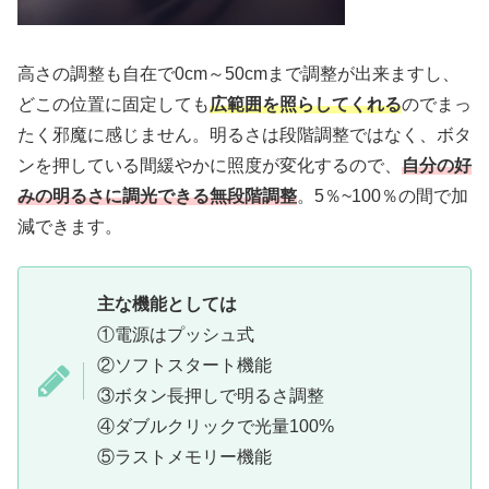
高さの調整も自在で0cm～50cmまで調整が出来ますし、
どこの位置に固定しても
広範囲を照らしてくれる
のでまっ
たく邪魔に感じません。明るさは段階調整ではなく、ボタ
ンを押している間緩やかに照度が変化するので、
自分の好
みの明るさに調光できる無段階調整
。5％~100％の間で加
減できます。
主な機能としては
①電源はプッシュ式
②ソフトスタート機能
③ボタン長押しで明るさ調整
④ダブルクリックで光量100%
⑤ラストメモリー機能